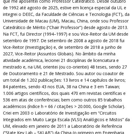
que me aposentei como Professor Catedrático. Desde outubro
de 1992 até agosto de 2025, estive em licença especial da UL e
integrei o DEEC, da Faculdade de Ciências e Tecnologia (FCT), da
Universidade de Macau (UM), Macau, China, onde sou Professor
Catedrático de Mérito (“Chair Professor”) desde agosto de 2013.
Na FCT, fui Director (1994–1997) e sou Vice‑Reitor da UM desde
setembro de 1997. De setembro de 2008 a agosto de 2018 fui
Vice‑Reitor (Investigação) e, de setembro de 2018 a junho de
2027, Vice‑Reitor (Assuntos Globais). No âmbito da minha
atividade académica, lecionei 21 disciplinas de licenciatura e
mestrado e, na UM, orientei (ou co-orientei) 48 teses, sendo 27
de Doutoramento e 21 de Mestrado. Sou autor ou coautor de
um total de 1.202 publicações: 13 livros e 14 capítulos de livros;
84 patentes, sendo 43 nos EUA, 38 na China e 3 em Taiwan;
1.006 artigos científicos, dos quais 470 em revistas científicas e
536 em atas de conferências; bem como outros 85 trabalhos
académicos (índice h = 66 / citações > 20.000, Google Scholar).
Criei em 2003 o Laboratório de Investigação em “Circuitos
Integrados em Muito Larga Escala (VLSI) Analógicos e Mistos” da
UM, elevado em janeiro de 2011 a Laboratório de Referência
(“State Key Lab – SKLAB”) da China (o primeiro em Engenharia