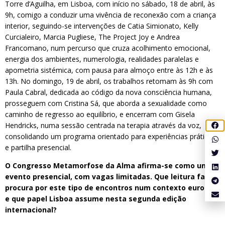
Torre d’Aguilha, em Lisboa, com início no sábado, 18 de abril, às
9h, comigo a conduzir uma vivência de reconexão com a criança
interior, seguindo-se intervenções de Catia Simionato, Kelly
Curcialeiro, Marcia Pugliese, The Project Joy e Andrea
Francomano, num percurso que cruza acolhimento emocional,
energia dos ambientes, numerologia, realidades paralelas e
apometria sistémica, com pausa para almoço entre às 12h e às
13h. No domingo, 19 de abril, os trabalhos retomam às 9h com
Paula Cabral, dedicada ao código da nova consciência humana,
prosseguem com Cristina Sá, que aborda a sexualidade como
caminho de regresso ao equilíbrio, e encerram com Gisela
Hendricks, numa sessão centrada na terapia através da voz,
consolidando um programa orientado para experiências práticas
e partilha presencial.
O Congresso Metamorfose da Alma afirma-se como um
evento presencial, com vagas limitadas. Que leitura faz da
procura por este tipo de encontros num contexto europeu
e que papel Lisboa assume nesta segunda edição
internacional?