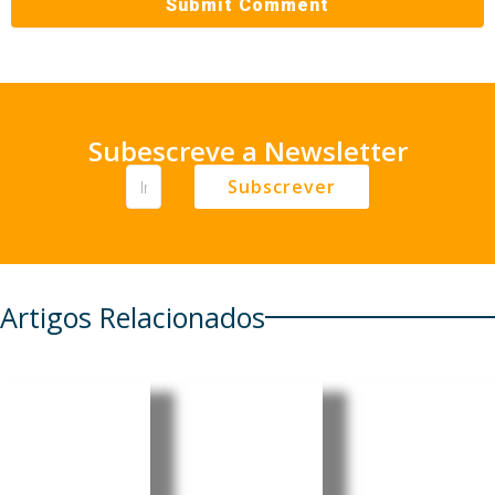
Subescreve a Newsletter
Subscrever
Artigos Relacionados
Castelo
Brasileira
Consulad
Branco:
Mariânge
os do
“Bienal
la Simão
Brasil
Internaci
nomeada
passam a