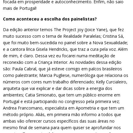
focada em prosperidade e autoconhecimento. Enfim, não saio
mais de Portugal!
Como aconteceu a escolha dos painelistas?
Da edição anterior temos The Project joy (Joice Yane), que fez
muito sucesso com o tema de Realidade Paralelas; Cristina Sá,
que foi muito bem-sucedida no painel sobre a Nova Sexualidade;
e a cantora lírica Gisela Hendricks, que traz a cura pela voz. Além
de mim, é claro. Dessa vez eu focarei numa meditação de
reconexão com a Criança Interior. As novidades dessa edição
são: Paula Cabral, que já esteve comigo em palcos brasileiros
como palestrante; Marcia Pugliese, numeróloga que relaciona os
números com cores num trabalho diferenciado; Kelly Curcialeiro,
arquiteta que vai explicar e dar dicas sobre a energia dos
ambientes; Catia Simionato, que tem um público enorme em
Portugal e está participando no congresso pela primeira vez;
Andrea Francomano, especialista em Apometria e que tem um
método próprio. Aliás, em primeira mão informo a todos que
ambas vão oferecer cursos específicos das suas áreas no
mesmo final de semana para quem quiser se aprofundar nos