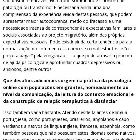
são bastante eficazes. Nem todo sofrimento é sinónimo de
patologia ou transtorno. É necessária ainda uma boa
compreensão da experiência vivida destas pessoas, que podem
apresentar maior autocobrança, medo do fracasso e uma
necessidade intensa de corresponder às expectativas familiares e
sociais associadas ao projeto migratório, além das próprias
expectativas pessoais. Pode existir ainda certa tendência para a
normalização do sofrimento — como se o mal-estar fosse “o
preço a pagar” pela emigração — o que pode atrasar a procura
de ajuda psicológica e aprofundar quadros depressivos ou
ansiosos, dentre outros.
Que desafios adicionais surgem na prática da psicologia
online com populações emigrantes, nomeadamente ao
nível da comunicação, da leitura do contexto emocional e
da construção da relação terapêutica à distância?
Isso também varia bastante. Atendo desde falantes de língua
portuguesa, como portugueses, brasileiros, angolanos e cabo-
verdianos a nativos de língua inglesa, francesa, espanhola, como
também pessoas que não possuem estes idiomas como nativos,
mas que conseguem se comunicar em alguma delas, e trabalho