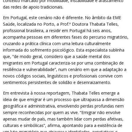
contexto marcado por mobilidade, instabilidade e afastamento
das redes de apoio tradicionais.
Em Portugal, este cenário não é diferente. No âmbito da EME
Saúde, localizada no Porto, a Prof.ª Doutora Thabata Telles,
profissional brasileira, a residir em Portugal há seis anos,
acompanha pessoas em diferentes fases do percurso migratório,
cruzando a prática clínica com uma leitura culturalmente
informada do sofrimento psicológico. Esta especialista sublinha
que, “de modo geral, considero que a saúde mental dos
imigrantes em Portugal caracteriza-se por uma combinação de
resiliência e vulnerabilidade”, num cenário em que a adaptação a
novos códigos sociais, linguísticos e profissionais convive com
sentimentos persistentes de solidão e desenraizamento.
Em entrevista à nossa reportagem, Thabata Telles emerge a
ideia de que emigrar é um processo que ultrapassa a dimensão
geográfica e administrativa, envolvendo perdas profundas nem
sempre reconhecidas por quem as vive. “Emigrar não envolve
apenas mudar de país, mas também lidar com perdas afetivas,
culturais e simbólicas”, afirma, apontando para a existência de
um luto migratório que atravessa identidades, expetativas e