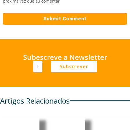
próxima vez que eu comentar.
Subescreve a Newsletter
Subscrever
Artigos Relacionados
Estudo
Estudo
EUA: