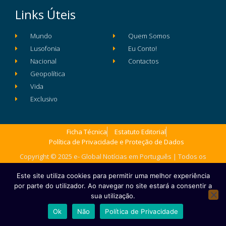
Links Úteis
Mundo
Quem Somos
Lusofonia
Eu Conto!
Nacional
Contactos
Geopolítica
Vida
Exclusivo
Ficha Técnica
Estatuto Editorial
Política de Privacidade e Proteção de Dados
Copyright © 2025 e- Global Notícias em Português | Todos os
direitos reservados
Este site utiliza cookies para permitir uma melhor experiência
por parte do utilizador. Ao navegar no site estará a consentir a
sua utilização.
Ok
Não
Política de Privacidade