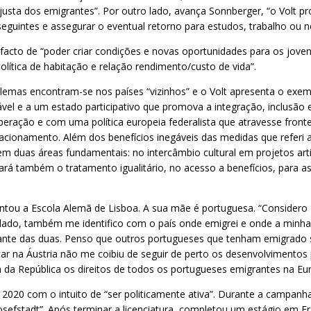
 justa dos emigrantes”. Por outro lado, avança Sonnberger, “o Volt p
s seguintes e assegurar o eventual retorno para estudos, trabalho ou n
facto de “poder criar condições e novas oportunidades para os jove
olítica de habitação e relação rendimento/custo de vida”.
lemas encontram-se nos países “vizinhos” e o Volt apresenta o exe
tável e a um estado participativo que promova a integração, inclus
peração e com uma política europeia federalista que atravesse frontei
acionamento. Além dos benefícios inegáveis das medidas que referi
uas áreas fundamentais: no intercâmbio cultural em projetos artísti
çará também o tratamento igualitário, no acesso a benefícios, para
tou a Escola Alemã de Lisboa. A sua mãe é portuguesa. “Considero 
lado, também me identifico com o país onde emigrei e onde a minha f
grante das duas. Penso que outros portugueses que tenham emigrado
r na Áustria não me coibiu de seguir de perto os desenvolvimentos p
 da República os direitos de todos os portugueses emigrantes na Eu
m 2020 com o intuito de “ser politicamente ativa”. Durante a campanha
osefstadt”. Após terminar a licenciatura, completou um estágio em 