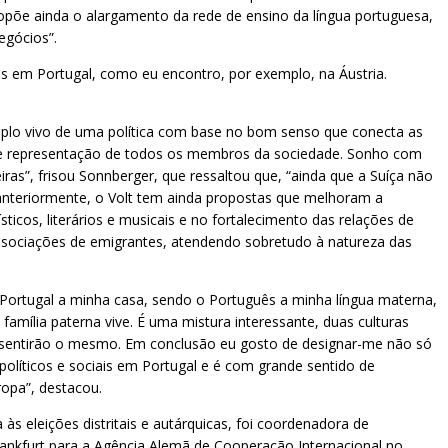
ropõe ainda o alargamento da rede de ensino da língua portuguesa,
egócios”.
ns em Portugal, como eu encontro, por exemplo, na Áustria.
mplo vivo de uma política com base no bom senso que conecta as
ão e representação de todos os membros da sociedade. Sonho com
ras”, frisou Sonnberger, que ressaltou que, “ainda que a Suíça não
 anteriormente, o Volt tem ainda propostas que melhoram a
cos, literários e musicais e no fortalecimento das relações de
 associações de emigrantes, atendendo sobretudo à natureza das
Portugal a minha casa, sendo o Português a minha língua materna,
amília paterna vive. É uma mistura interessante, duas culturas
 sentirão o mesmo. Em conclusão eu gosto de designar-me não só
olíticos e sociais em Portugal e é com grande sentido de
ropa”, destacou.
 às eleições distritais e autárquicas, foi coordenadora de
Frankfurt para a Agência Alemã de Cooperação Internacional no