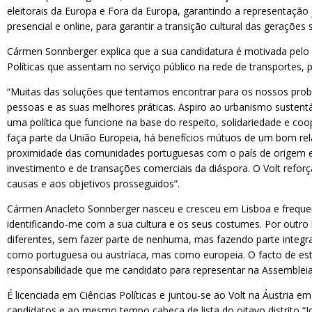
eleitorais da Europa e Fora da Europa, garantindo a representação
presencial e online, para garantir a transição cultural das geraçõe
Cármen Sonnberger explica que a sua candidatura é motivada pelo 
Políticas que assentam no serviço público na rede de transportes, p
“Muitas das soluções que tentamos encontrar para os nossos prob
pessoas e as suas melhores práticas. Aspiro ao urbanismo susten
uma política que funcione na base do respeito, solidariedade e coo
faça parte da União Europeia, há benefícios mútuos de um bom rel
proximidade das comunidades portuguesas com o país de origem em d
investimento e de transações comerciais da diáspora. O Volt refor
causas e aos objetivos prosseguidos”.
Cármen Anacleto Sonnberger nasceu e cresceu em Lisboa e frequen
identificando-me com a sua cultura e os seus costumes. Por outro 
diferentes, sem fazer parte de nenhuma, mas fazendo parte inte
como portuguesa ou austríaca, mas como europeia. O facto de esta
responsabilidade que me candidato para representar na Assembleia
É licenciada em Ciências Políticas e juntou-se ao Volt na Áustria e
candidatos e ao mesmo tempo cabeça de lista do oitavo distrito “J