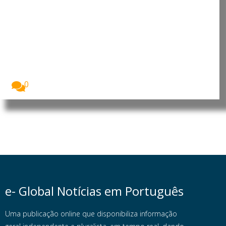
Internacional de Artes e Ofícios”
promete afirmar artesanato,
património e inovação como
“motores de desenvolvimento
económico e cultural” do
município português
Imagem: Sónia Abreu, chefe da Divisão de Museus...
0
e- Global Notícias em Português
Uma publicação online que disponibiliza informação