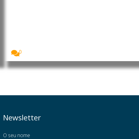
brasileira abre margem para
projetos estruturados de
investimentos imobiliários e
hoteleiros”, acredita Júlio
Moreira Gomes Filho
Imagem: Júlio Moreira Gomes Filho, presidente da
Câmara...
0
Newsletter
O seu nome