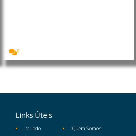
brasileira abre margem para
projetos estruturados de
investimentos imobiliários e
hoteleiros”, acredita Júlio
Moreira Gomes Filho
Imagem: Júlio Moreira Gomes Filho, presidente da
Câmara...
0
Links Úteis
Mundo
Quem Somos