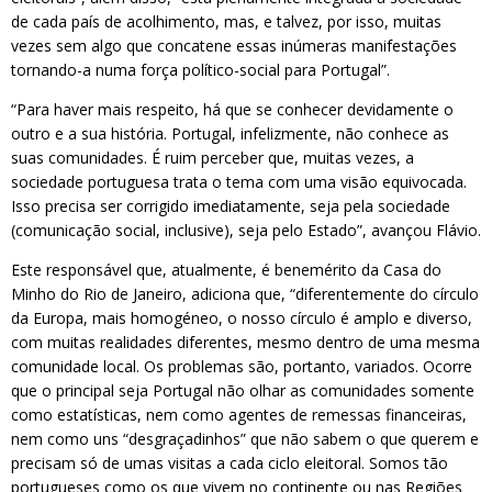
de cada país de acolhimento, mas, e talvez, por isso, muitas
vezes sem algo que concatene essas inúmeras manifestações
tornando-a numa força político-social para Portugal”.
“Para haver mais respeito, há que se conhecer devidamente o
outro e a sua história. Portugal, infelizmente, não conhece as
suas comunidades. É ruim perceber que, muitas vezes, a
sociedade portuguesa trata o tema com uma visão equivocada.
Isso precisa ser corrigido imediatamente, seja pela sociedade
(comunicação social, inclusive), seja pelo Estado”, avançou Flávio.
Este responsável que, atualmente, é benemérito da Casa do
Minho do Rio de Janeiro, adiciona que, “diferentemente do círculo
da Europa, mais homogéneo, o nosso círculo é amplo e diverso,
com muitas realidades diferentes, mesmo dentro de uma mesma
comunidade local. Os problemas são, portanto, variados. Ocorre
que o principal seja Portugal não olhar as comunidades somente
como estatísticas, nem como agentes de remessas financeiras,
nem como uns “desgraçadinhos” que não sabem o que querem e
precisam só de umas visitas a cada ciclo eleitoral. Somos tão
portugueses como os que vivem no continente ou nas Regiões