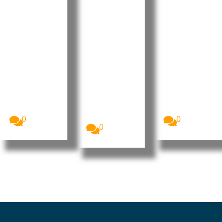
embaixa
reforçam
USD 40,5
dora do
cooperaç
milhões
Brasil em
ão para
da China
meio a
avançar
para
tensão
projeto
centro
diplomáti
Greater
cirúrgico
ca
Sunrise
nacional
O Governo
O Ministro
A China
dos Estados
da
financiou a
Unidos
Presidência
construção
revogou o
do Conselho
do Centro
visto...
de
Cirúrgico...
Ministros...
0
0
0