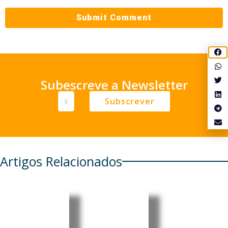
Subescreve a Newsletter
Subscrever
Artigos Relacionados
EUA
Timor-
Moçambi
revogam
Leste e
que
visto da
Woodside
recebe