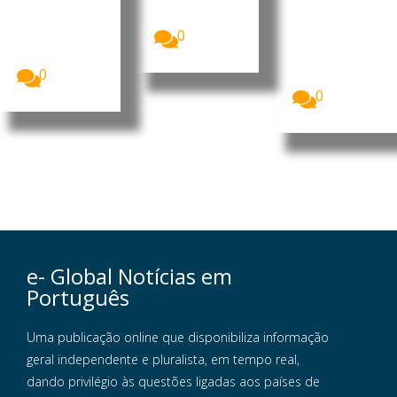
da Barra
dólares
continua sem
do Dande
(7,75...
autorização
A China vai
0
para iniciar
investir 900
operações...
milhões de
0
dólares...
0
e- Global Notícias em
Português
Uma publicação online que disponibiliza informação
geral independente e pluralista, em tempo real,
dando privilégio às questões ligadas aos países de