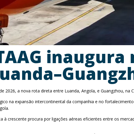
TAAG inaugura 
 Luanda–Guangz
de 2026, a nova rota direta entre Luanda, Angola, e Guangzhou, na C
égico na expansão intercontinental da companhia e no fortalecimento
gola.
ta à crescente procura por ligações aéreas eficientes entre os merca