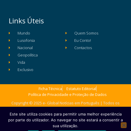
Links Úteis
Mundo
Quem Somos
Lusofonia
Eu Conto!
Nacional
Contactos
Geopolítica
Vida
Exclusivo
Ficha Técnica
Estatuto Editorial
Política de Privacidade e Proteção de Dados
Copyright © 2025 e- Global Notícias em Português | Todos os
direitos reservados
Este site utiliza cookies para permitir uma melhor experiência
por parte do utilizador. Ao navegar no site estará a consentir a
sua utilização.