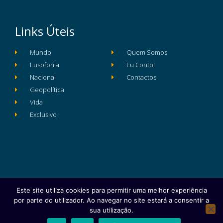
Links Úteis
Mundo
Quem Somos
Lusofonia
Eu Conto!
Nacional
Contactos
Geopolítica
Vida
Exclusivo
Este site utiliza cookies para permitir uma melhor experiência
Ficha Técnica
Estatuto Editorial
por parte do utilizador. Ao navegar no site estará a consentir a
Política de Privacidade e Proteção de Dados
sua utilização.
Copyright © 2025 e- Global Notícias em Português | Todos os