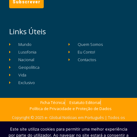
Links Úteis
Mundo
Quem Somos
Lusofonia
Eu Conto!
Nacional
Contactos
Geopolítica
Vida
Exclusivo
Ficha Técnica
Estatuto Editorial
Política de Privacidade e Proteção de Dados
Copyright © 2025 e- Global Notícias em Português | Todos os
direitos reservados
Este site utiliza cookies para permitir uma melhor experiência
por parte do utilizador. Ao navegar no site estará a consentir a