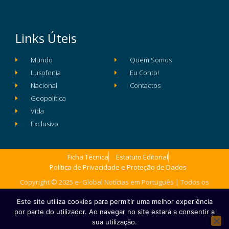
Links Úteis
Mundo
Quem Somos
Lusofonia
Eu Conto!
Nacional
Contactos
Geopolítica
Vida
Exclusivo
Ficha Técnica
Estatuto Editorial
Política de Privacidade e Proteção de Dados
Copyright © 2025 e- Global Notícias em Português | Todos os
direitos reservados
Este site utiliza cookies para permitir uma melhor experiência
por parte do utilizador. Ao navegar no site estará a consentir a
sua utilização.