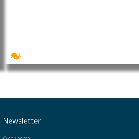
OIT promove emprego jovem e
empreendedorismo em Angola e
na RD Congo
A Organização Internacional do Trabalho (OIT) está
a...
0
Newsletter
O seu nome