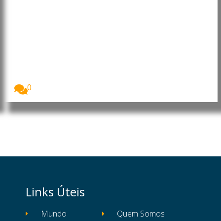
Angola: João Lourenço faz
alterações em cargos da
Administração Central do Estado
O Presidente de Angola, João Lourenço, exonerou e...
0
Links Úteis
Mundo
Quem Somos