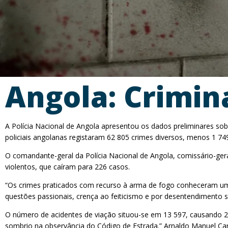
Angola: Crimin
A Polícia Nacional de Angola apresentou os dados preliminares so
policiais angolanas registaram 62 805 crimes diversos, menos 1 7
O comandante-geral da Polícia Nacional de Angola, comissário-gera
violentos, que caíram para 226 casos.
“Os crimes praticados com recurso à arma de fogo conheceram uma
questões passionais, crença ao feiticismo e por desentendimento s
O número de acidentes de viação situou-se em 13 597, causando 2
sombrio na observância do Código de Estrada.” Arnaldo Manuel Carlo