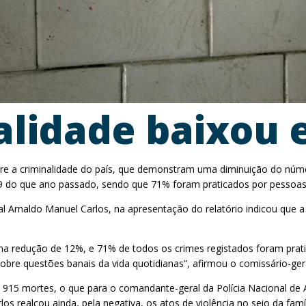
alidade baixou 
bre a criminalidade do país, que demonstram uma diminuição do núme
49 do que ano passado, sendo que 71% foram praticados por pessoas 
l Arnaldo Manuel Carlos, na apresentação do relatório indicou que a
 redução de 12%, e 71% de todos os crimes registados foram pratic
obre questões banais da vida quotidianas”, afirmou o comissário-gera
 915 mortes, o que para o comandante-geral da Polícia Nacional de 
s realçou ainda, pela negativa, os atos de violência no seio da famí