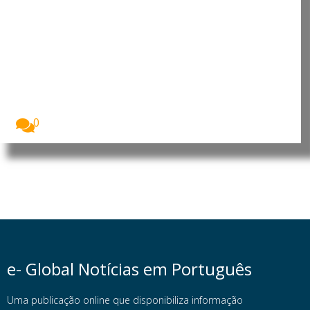
Angola: Parlamento promove
debate sobre o contributo da
mulher africana para o
desenvolvimento
A Assembleia Nacional de Angola assinalou o Dia...
0
e- Global Notícias em Português
Uma publicação online que disponibiliza informação