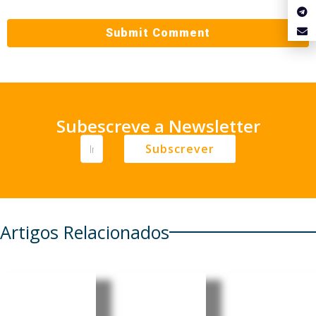
Subescreve a Newsletter
Subscrever
Artigos Relacionados
OIT
Angola:
Angola
promove
Moxico
aprova