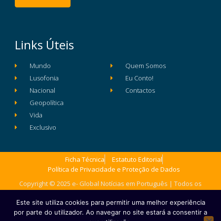
Links Úteis
Mundo
Quem Somos
Lusofonia
Eu Conto!
Nacional
Contactos
Geopolítica
Vida
Exclusivo
Ficha Técnica
Estatuto Editorial
Política de Privacidade e Proteção de Dados
Copyright © 2025 e- Global Notícias em Português | Todos os
direitos reservados
Este site utiliza cookies para permitir uma melhor experiência
por parte do utilizador. Ao navegar no site estará a consentir a