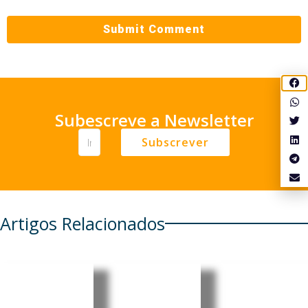
Subescreve a Newsletter
Subscrever
Artigos Relacionados
Meta
Angola:
Timor-
lança
China
Leste e