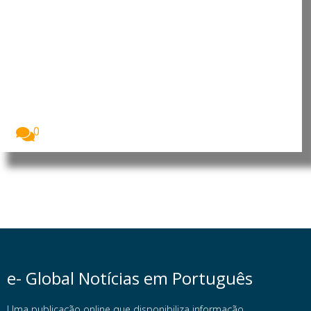
Angola: China reforça presença
no país com investimento de 900
milhões no Porto da Barra do
Dande
A China vai investir 900 milhões de dólares...
0
e- Global Notícias em Português
Uma publicação online que disponibiliza informação