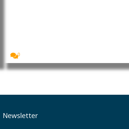
Angola: Parlamento promove
debate sobre o contributo da
mulher africana para o
desenvolvimento
A Assembleia Nacional de Angola assinalou o Dia...
0
Newsletter