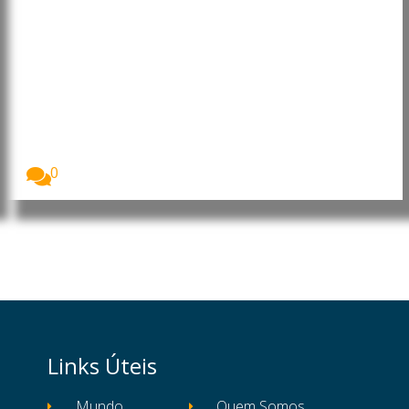
Angola: Presidente faz
mudanças na Administração
Central do Estado
O Presidente da República de Angola, João
Lourenço,...
0
Links Úteis
Mundo
Quem Somos