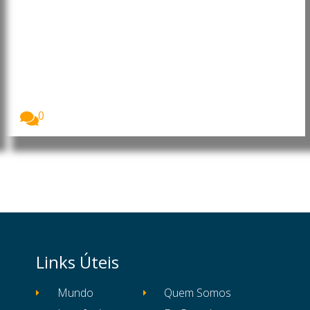
Angola: João Lourenço faz
alterações em cargos da
Administração Central do Estado
O Presidente de Angola, João Lourenço, exonerou e...
0
Links Úteis
Mundo
Quem Somos