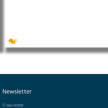
OIT promove emprego jovem e
empreendedorismo em Angola e
na RD Congo
A Organização Internacional do Trabalho (OIT) está
a...
0
Newsletter
O seu nome