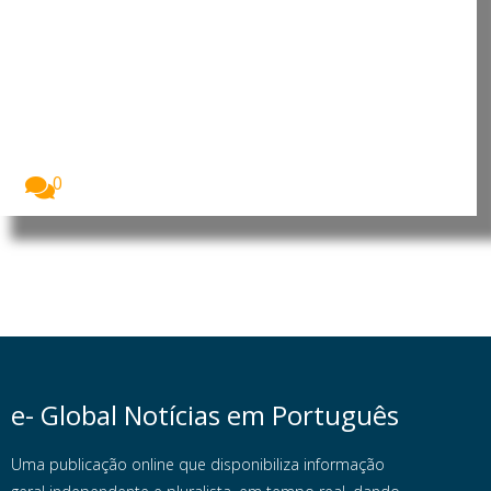
Angola: Parlamento promove
debate sobre o contributo da
mulher africana para o
desenvolvimento
A Assembleia Nacional de Angola assinalou o Dia...
0
e- Global Notícias em Português
Uma publicação online que disponibiliza informação