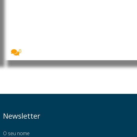
Angola: Parlamento promove
debate sobre o contributo da
mulher africana para o
desenvolvimento
A Assembleia Nacional de Angola assinalou o Dia...
0
Newsletter
O seu nome