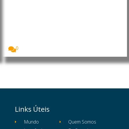
Angola: Presidente faz
mudanças na Administração
Central do Estado
O Presidente da República de Angola, João
Lourenço,...
0
Links Úteis
Mundo
Quem Somos