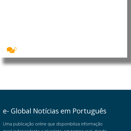
Angola: China reforça presença
no país com investimento de 900
milhões no Porto da Barra do
Dande
A China vai investir 900 milhões de dólares...
0
e- Global Notícias em Português
Uma publicação online que disponibiliza informação