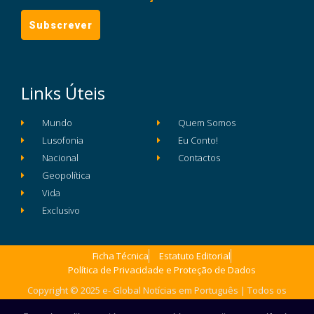
Links Úteis
Mundo
Quem Somos
Lusofonia
Eu Conto!
Nacional
Contactos
Geopolítica
Vida
Exclusivo
Ficha Técnica
Estatuto Editorial
Política de Privacidade e Proteção de Dados
Copyright © 2025 e- Global Notícias em Português | Todos os
direitos reservados