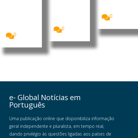
vimento
O Presidente
do Trabalho
de Angola,
A Assembleia
(OIT) está a...
João
Nacional de
0
Lourenço,
Angola
exonerou e...
assinalou o
Dia...
0
0
e- Global Notícias em
Português
Uma publicação online que disponibiliza informação
geral independente e pluralista, em tempo real,
dando privilégio às questões ligadas aos países de