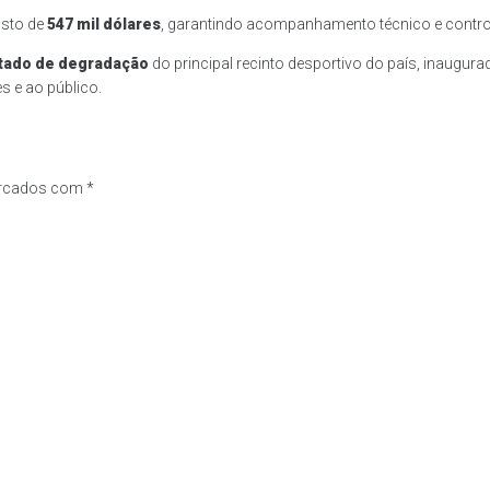
usto de
547 mil dólares
, garantindo acompanhamento técnico e control
stado de degradação
do principal recinto desportivo do país, inaugur
s e ao público.
arcados com
*