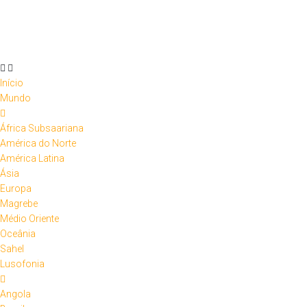
Skip
to
content
Início
Mundo
África Subsaariana
América do Norte
América Latina
Ásia
Europa
Magrebe
Médio Oriente
Oceânia
Sahel
Lusofonia
Angola