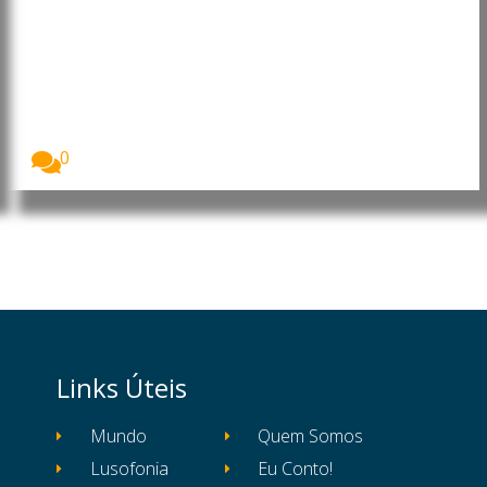
Angola: Presidente faz
mudanças na Administração
Central do Estado
O Presidente da República de Angola, João
Lourenço,...
0
Links Úteis
Mundo
Quem Somos
Lusofonia
Eu Conto!