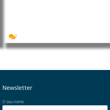
Angola: Parlamento promove
debate sobre o contributo da
mulher africana para o
desenvolvimento
A Assembleia Nacional de Angola assinalou o Dia...
0
Newsletter
O seu nome