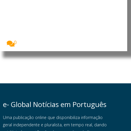
Angola: China reforça presença
no país com investimento de 900
milhões no Porto da Barra do
Dande
A China vai investir 900 milhões de dólares...
0
e- Global Notícias em Português
Uma publicação online que disponibiliza informação
geral independente e pluralista, em tempo real, dando