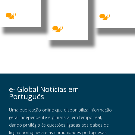
A TAAG –
generalidade
proposta de
Linhas
e por...
estratégia...
Aéreas de
0
0
Angola
estreou,...
0
e- Global Notícias em
Português
Uma publicação online que disponibiliza informação
geral independente e pluralista, em tempo real,
dando privilégio às questões ligadas aos países de
língua portuguesa e às comunidades portuguesas