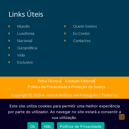
Links Úteis
Mundo
Quem Somos
Lusofonia
Eu Conto!
Nacional
Contactos
Geopolítica
Vida
Exclusivo
Ficha Técnica
Estatuto Editorial
Política de Privacidade e Proteção de Dados
Copyright © 2025 e- Global Notícias em Português | Todos os
direitos reservados
Este site utiliza cookies para permitir uma melhor experiência
por parte do utilizador. Ao navegar no site estará a consentir a
sua utilização.
Ok
Não
Política de Privacidade