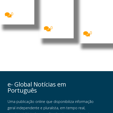
Exteriores,
al
anos de
Téte António,
espera
O Banco
reuniu-se,...
Nacional de
A Starlink
0
Angola
continua sem
(BNA)
autorização
excluiu a...
para iniciar
operações...
0
0
e- Global Notícias em
Português
Uma publicação online que disponibiliza informação
geral independente e pluralista, em tempo real,