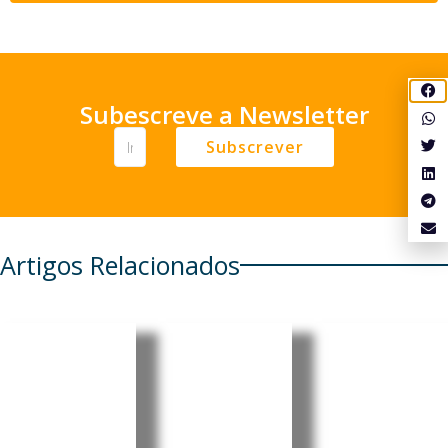
Subescreve a Newsletter
Subscrever
Artigos Relacionados
Angola
Angola:
Angola:
arrecada
China
President
7,75 mil
reforça
e faz
milhões
presença
mudança
de euros
no país
s na