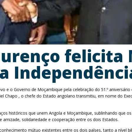
ourenço felicit
da Independênci
povo e o Governo de Moçambique pela celebração do 51.º aniversário d
l Chapo , o chefe do Estado angolano transmitiu, em nome do Exec
os históricos que unem Angola e Moçambique, sublinhando que os d
de amizade, solidariedade e cooperação entre os dois Estados.
onhecimento mútuo existentes entre os dois países, tanto a nível bi