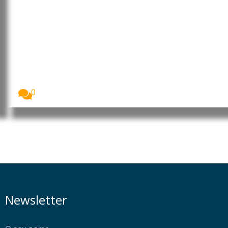
Angola: Parlamento promove
debate sobre o contributo da
mulher africana para o
desenvolvimento
A Assembleia Nacional de Angola assinalou o Dia...
0
Newsletter