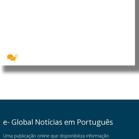
Angola: China reforça presença
no país com investimento de 900
milhões no Porto da Barra do
Dande
A China vai investir 900 milhões de dólares...
0
e- Global Notícias em Português
Uma publicação online que disponibiliza informação