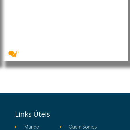
Angola: Presidente faz
mudanças na Administração
Central do Estado
O Presidente da República de Angola, João
Lourenço,...
0
Links Úteis
Mundo
Quem Somos