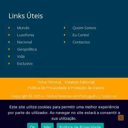
Links Úteis
Mundo
Quem Somos
Lusofonia
Eu Conto!
Nacional
Contactos
Geopolítica
Vida
Exclusivo
Ficha Técnica
Estatuto Editorial
Política de Privacidade e Proteção de Dados
Copyright © 2025 e- Global Notícias em Português | Todos os
direitos reservados
Este site utiliza cookies para permitir uma melhor experiência
por parte do utilizador. Ao navegar no site estará a consentir a
sua utilização.
Ok
Não
Política de Privacidade