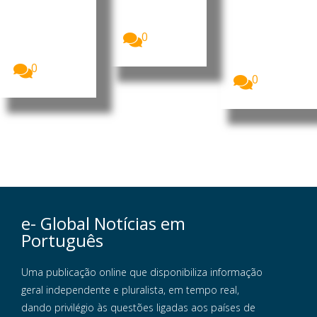
do Dande
vimento
João
A China vai
A Assembleia
Lourenço,...
investir 900
Nacional de
0
milhões de
Angola
dólares...
assinalou o
Dia...
0
0
e- Global Notícias em
Português
Uma publicação online que disponibiliza informação
geral independente e pluralista, em tempo real,
dando privilégio às questões ligadas aos países de