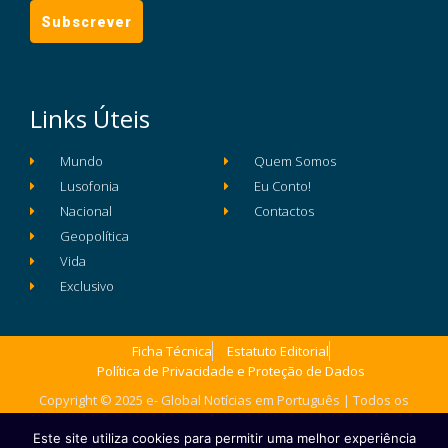
Links Úteis
Mundo
Quem Somos
Lusofonia
Eu Conto!
Nacional
Contactos
Geopolítica
Vida
Exclusivo
Ficha Técnica
Estatuto Editorial
Política de Privacidade e Proteção de Dados
Copyright © 2025 e- Global Notícias em Português | Todos os
direitos reservados
Este site utiliza cookies para permitir uma melhor experiência