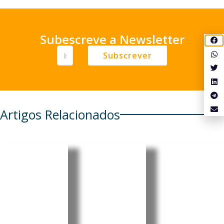
Subescreve a Newsletter
Subscrever
Artigos Relacionados
OIT
Angola:
Angola
promove
Moxico
aprova
emprego
Leste
lei que
jovem e
recebe
criminali
empreen
investime
za
dedorism
ntos em
assédio
o em
habitaçã
digital e