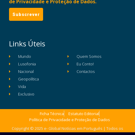
de Privacidade e Proteção de Dados.
Links Úteis
Mundo
Quem Somos
Lusofonia
Eu Conto!
Nacional
Contactos
Geopolítica
Vida
Exclusivo
Ficha Técnica
Estatuto Editorial
Política de Privacidade e Proteção de Dados
Copyright © 2025 e- Global Notícias em Português | Todos os
direitos reservados