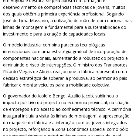
em Angola e destaca-se pela aposta na formação e
desenvolvimento de competências técnicas de jovens, muitos
dos quais obtêm a primeira experiência profissional. Segundo
José de Lima Massano, a utilização de mão-de-obra nacional nas
linhas de montagem é fundamental para a sustentabilidade do
investimento e para a criação de capacidades locais.
O modelo industrial combina parcerias tecnológicas
internacionais com uma estratégia gradual de incorporação de
componentes nacionais, aumentando a robustez do projecto e
diminuindo o risco de interrupções. O ministro dos Transportes,
Ricardo Viegas de Abreu, realçou que a fábrica representa uma
decisão estratégica de soberania produtiva, ao permitir ao país
fabricar e montar veículos para a mobilidade colectiva.
O governador do Icolo e Bengo, Auzílio Jacob, sublinhou o
impacto positivo do projecto na economia provincial, na criação
de empregos e no acesso ao conhecimento técnico. A cerimónia
inaugural incluiu a visita às linhas de montagem, a apresentação
da maquete da fábrica e a interação com os jovens integrados
no projecto, reforçando a Zona Económica Especial como pólo
de desenvolvimento e oportunidades para a juventude local.