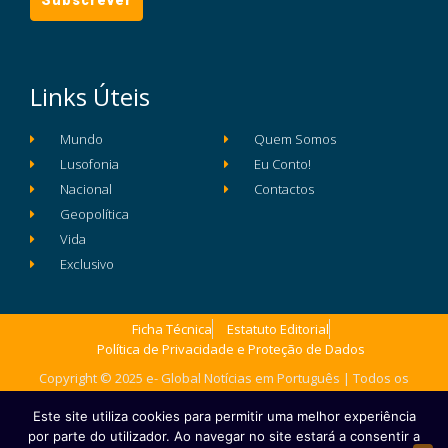
Links Úteis
Mundo
Quem Somos
Lusofonia
Eu Conto!
Nacional
Contactos
Geopolítica
Vida
Exclusivo
Ficha Técnica
Estatuto Editorial
Política de Privacidade e Proteção de Dados
Copyright © 2025 e- Global Notícias em Português | Todos os
direitos reservados
Este site utiliza cookies para permitir uma melhor experiência
por parte do utilizador. Ao navegar no site estará a consentir a