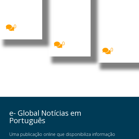
O ministro
prejudici
após três
das Relações
Exteriores,
al
anos de
Téte António,
espera
O Banco
reuniu-se,...
Nacional de
A Starlink
0
Angola
continua sem
(BNA)
autorização
excluiu a...
para iniciar
operações...
0
0
e- Global Notícias em
Português
Uma publicação online que disponibiliza informação