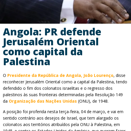
Angola: PR defende
Jerusalém Oriental
como capital da
Palestina
O
Presidente da República de Angola, João Lourenço
, disse
reconhecer Jerusalém Oriental como a capital da Palestina, tendo
defendido o fim dos colonatos israelitas e o regresso dos
palestinos às suas fronteiras determinadas pela Resolução 149
da
Organização das Nações Unidas
(ONU), de 1948.
A posição foi proferida nesta terça-feira, 04 de março, e vai em
sentido contrário aos desejos de Israel, que tem alargado os
colonatos aos territórios atribuídos pela ONU à Palestina, em
1948, e contra os Estados Unidos da América, que querem fazer