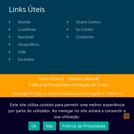
Links Úteis
Mundo
Quem Somos
Lusofonia
Eu Conto!
Nacional
Contactos
Geopolítica
Vida
Exclusivo
Ficha Técnica
Estatuto Editorial
Política de Privacidade e Proteção de Dados
Copyright © 2025 e- Global Notícias em Português | Todos os
direitos reservados
Este site utiliza cookies para permitir uma melhor experiência
por parte do utilizador. Ao navegar no site estará a consentir a
sua utilização.
Ok
Não
Política de Privacidade