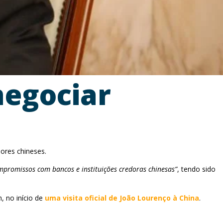
negociar
ores chineses.
promissos com bancos e instituições credoras chinesas”
, tendo sido
, no início de
uma visita oficial de João Lourenço à China
.