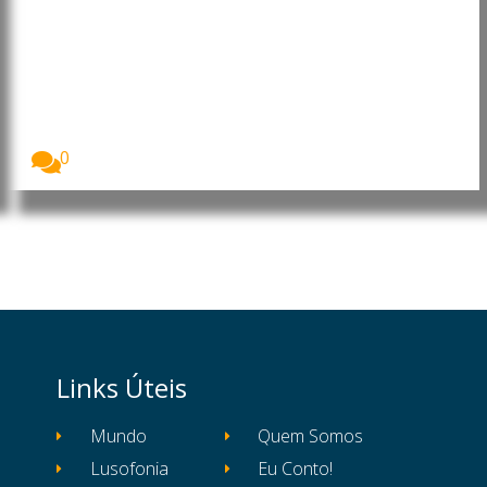
Transportadora aérea angolana
estreia “Boeing 787-10
Dreamliner” na rota Luanda-
Lisboa
A TAAG – Linhas Aéreas de Angola estreou,...
0
Links Úteis
Mundo
Quem Somos
Lusofonia
Eu Conto!