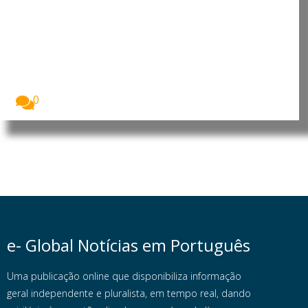
Angola aprova lei que
criminaliza assédio digital e
uniões forçadas
O parlamento angolano aprovou, na generalidade e
por...
0
e- Global Notícias em Português
Uma publicação online que disponibiliza informação
geral independente e pluralista, em tempo real, dando