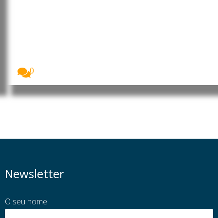
Angola elabora retirada de
cidadãos na África do Sul por
xenofobia
O executivo angolano analisou uma proposta de
estratégia...
0
Newsletter
O seu nome