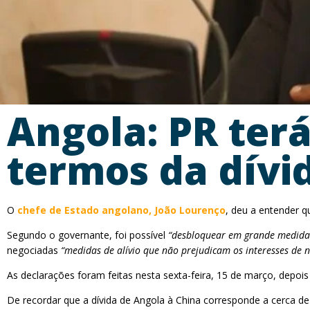
Angola: PR ter
termos da dívi
O
chefe de Estado angolano, João Lourenço
, deu a entender q
Segundo o governante, foi possível
“desbloquear em grande medid
negociadas
“medidas de alívio que não prejudicam os interesses de
As declarações foram feitas nesta sexta-feira, 15 de março, depoi
De recordar que a dívida de Angola à China corresponde a cerca de 