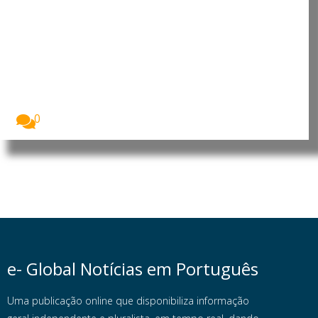
Angola: China reforça presença
no país com investimento de 900
milhões no Porto da Barra do
Dande
A China vai investir 900 milhões de dólares...
0
e- Global Notícias em Português
Uma publicação online que disponibiliza informação