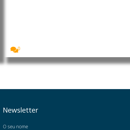
Angola: Parlamento promove
debate sobre o contributo da
mulher africana para o
desenvolvimento
A Assembleia Nacional de Angola assinalou o Dia...
0
Newsletter
O seu nome