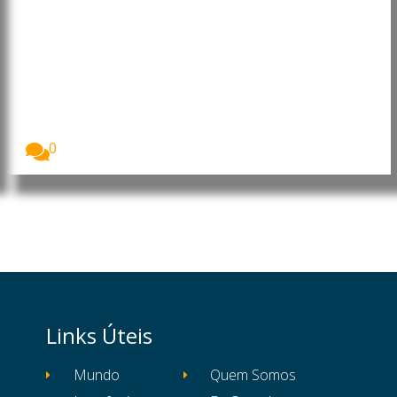
Angola: Presidente faz
mudanças na Administração
Central do Estado
O Presidente da República de Angola, João
Lourenço,...
0
Links Úteis
Mundo
Quem Somos