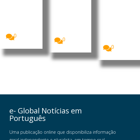
semana
de euros
no país
de férias
este
A companhia
aérea
verão
Quase três
easyJet
em cada dez
Mais de 25
aceitou uma
cidadãos da
milhões de
proposta
União...
britânicos
de...
deverão
0
0
optar...
0
e- Global Notícias em
Português
Uma publicação online que disponibiliza informação
geral independente e pluralista, em tempo real,