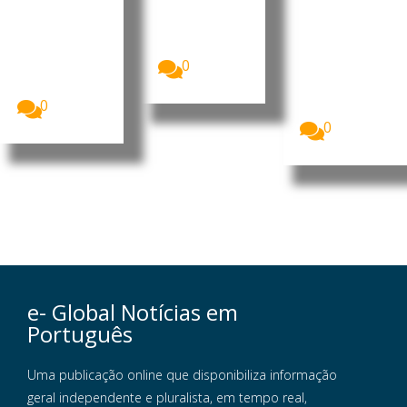
8,91 mil
espera
no Porto
milhões de
da Barra
A Starlink
dólares
continua sem
do Dande
(7,75...
autorização
A China vai
0
para iniciar
investir 900
operações...
milhões de
0
dólares...
0
e- Global Notícias em
Português
Uma publicação online que disponibiliza informação
geral independente e pluralista, em tempo real,