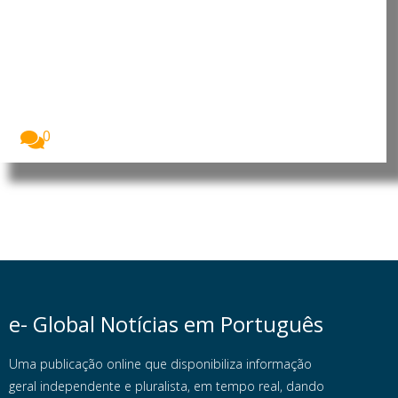
Angola: China reforça presença
no país com investimento de 900
milhões no Porto da Barra do
Dande
A China vai investir 900 milhões de dólares...
0
e- Global Notícias em Português
Uma publicação online que disponibiliza informação
geral independente e pluralista, em tempo real, dando