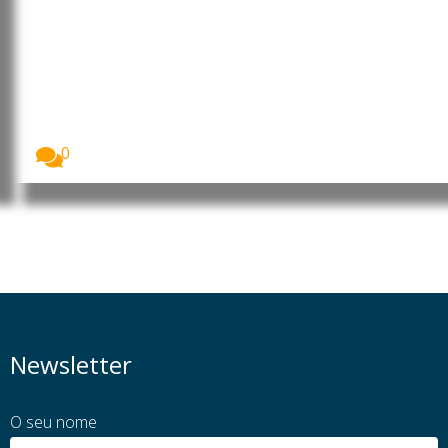
Angola: Parlamento promove
debate sobre o contributo da
mulher africana para o
desenvolvimento
A Assembleia Nacional de Angola assinalou o Dia...
0
Newsletter
O seu nome