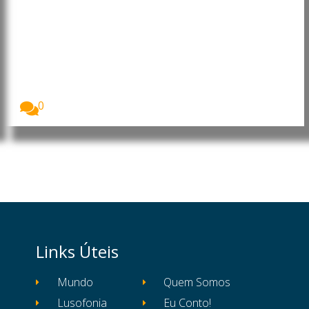
Angola: Presidente faz
mudanças na Administração
Central do Estado
O Presidente da República de Angola, João
Lourenço,...
0
Links Úteis
Mundo
Quem Somos
Lusofonia
Eu Conto!