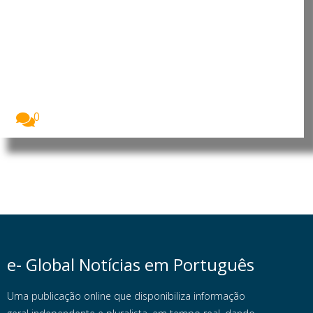
Angola: Moxico Leste recebe
investimentos em habitação,
saúde e infra-estruturas
rodoviárias
A província do Moxico Leste vai beneficiar de...
0
e- Global Notícias em Português
Uma publicação online que disponibiliza informação