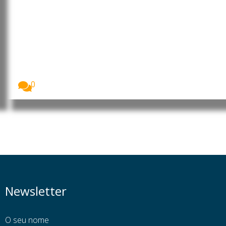
Angola aprova lei que
criminaliza assédio digital e
uniões forçadas
O parlamento angolano aprovou, na generalidade e
por...
0
Newsletter
O seu nome