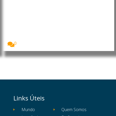
Libéria: George Weah confirma
intenção de candidatura nas
eleições de 2029
Futebolista e ex-presidente da Libéria, George Weah,
confirmou...
0
Links Úteis
Mundo
Quem Somos