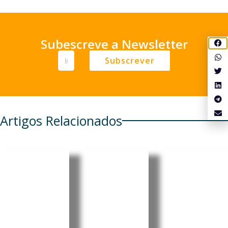
Subescreve a Newsletter
Subscrever
Artigos Relacionados
OIT
Angola:
Angola
promove
Moxico
aprova
emprego
Leste
lei que
jovem e
recebe
criminali
empreen
investime
za
dedorism
ntos em
assédio
o em
habitaçã
digital e