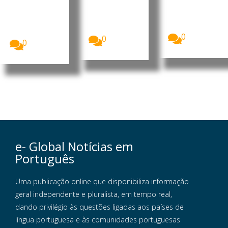
continua sem
A qualidade
Alimentos e
autorização
do sono tem
Medicament
para iniciar
um impacto
os dos
operações...
mais...
Estados...
0
0
0
e- Global Notícias em
Português
Uma publicação online que disponibiliza informação
geral independente e pluralista, em tempo real,
dando privilégio às questões ligadas aos países de
língua portuguesa e às comunidades portuguesas