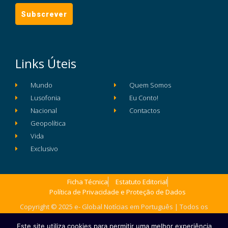
Links Úteis
Mundo
Quem Somos
Lusofonia
Eu Conto!
Nacional
Contactos
Geopolítica
Vida
Exclusivo
Ficha Técnica
Estatuto Editorial
Política de Privacidade e Proteção de Dados
Copyright © 2025 e- Global Notícias em Português | Todos os
direitos reservados
Este site utiliza cookies para permitir uma melhor experiência