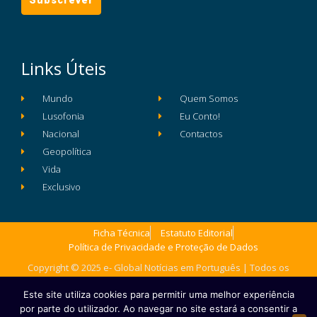
Links Úteis
Mundo
Quem Somos
Lusofonia
Eu Conto!
Nacional
Contactos
Geopolítica
Vida
Exclusivo
Ficha Técnica
Estatuto Editorial
Política de Privacidade e Proteção de Dados
Copyright © 2025 e- Global Notícias em Português | Todos os
direitos reservados
Este site utiliza cookies para permitir uma melhor experiência
por parte do utilizador. Ao navegar no site estará a consentir a