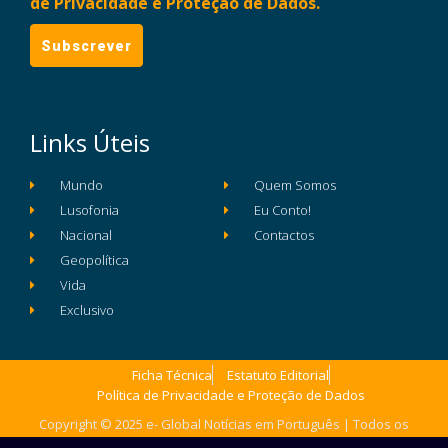
de Privacidade e Proteção de Dados.
Links Úteis
Mundo
Quem Somos
Lusofonia
Eu Conto!
Nacional
Contactos
Geopolítica
Vida
Exclusivo
Ficha Técnica
Estatuto Editorial
Política de Privacidade e Proteção de Dados
Copyright © 2025 e- Global Notícias em Português | Todos os
direitos reservados