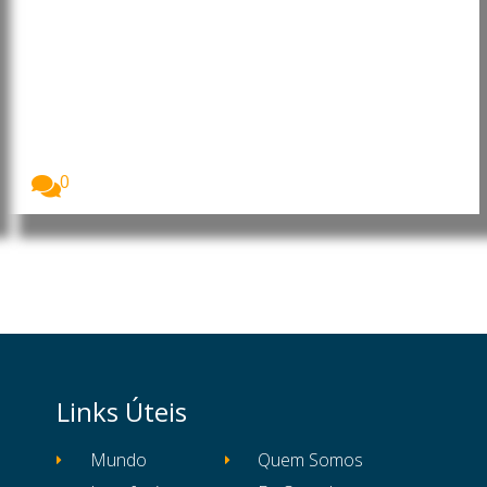
Angola: Moxico Leste recebe
investimentos em habitação,
saúde e infra-estruturas
rodoviárias
A província do Moxico Leste vai beneficiar de...
0
Links Úteis
Mundo
Quem Somos