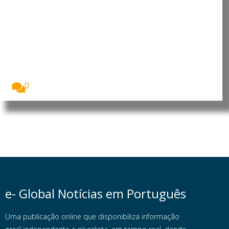
OIT promove emprego jovem e
empreendedorismo em Angola e
na RD Congo
A Organização Internacional do Trabalho (OIT) está
a...
0
e- Global Notícias em Português
Uma publicação online que disponibiliza informação