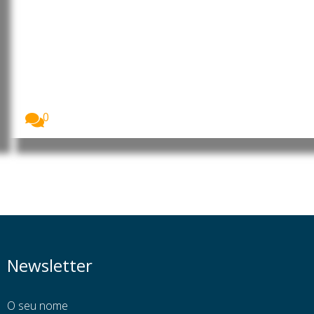
Angola aprova lei que
criminaliza assédio digital e
uniões forçadas
O parlamento angolano aprovou, na generalidade e
por...
0
Newsletter
O seu nome